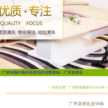
场95场术语背后的消费逻辑...
广州龙祺化龙98场...
如何高效定制广
>> 你的位置：
广州新茶嫩茶WX24小时
广州龙祺化龙98场