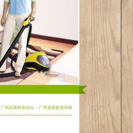
州品茶喝茶的个性化安排？...
广州高端茶女微信2025：蒲友网
>
广州品茶外卖论坛
> 广州龙祺化龙98场